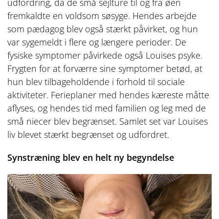
udfordring, da de små sejlture til og fra øen
fremkaldte en voldsom søsyge. Hendes arbejde
som pædagog blev også stærkt påvirket, og hun
var sygemeldt i flere og længere perioder. De
fysiske symptomer påvirkede også Louises psyke.
Frygten for at forværre sine symptomer betød, at
hun blev tilbageholdende i forhold til sociale
aktiviteter. Ferieplaner med hendes kæreste måtte
aflyses, og hendes tid med familien og leg med de
små niecer blev begrænset. Samlet set var Louises
liv blevet stærkt begrænset og udfordret.
Synstræning blev
en helt ny begyndelse